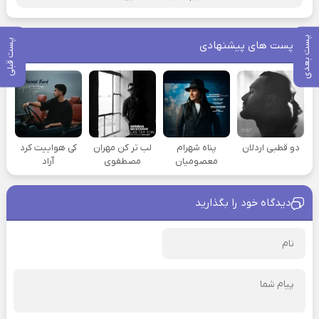
پست بعدی
پست قبلی
پست های پیشنهادی
دو قطبی اردلان
پناه شهرام
لب تر کن مهران
کی هواییت کرد
معصومیان
مصطفوی
آراد
دیدگاه خود را بگذارید