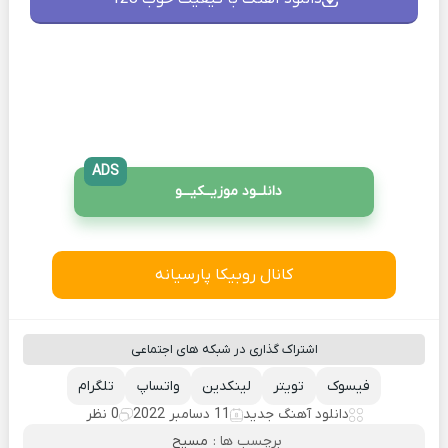
ADS
دانلــود موزیــکیـــو
کانال روبیکا پارسیانه
اشتراک گذاری در شبکه های اجتماعی
فیسوک
تویتر
لینکدین
واتساپ
تلگرام
دانلود آهنگ جدید
11 دسامبر 2022
0 نظر
برچسب ها :
مسیح