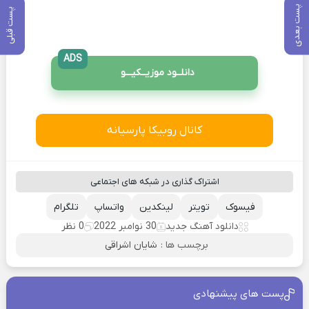
پست بعدی
پست قبلی
ADS
دانلــود موزیــکیـــو
کانال روبیکا پارسیانه
اشتراک گذاری در شبکه های اجتماعی
فیسوک
تویتر
لینکدین
واتساپ
تلگرام
دانلود آهنگ جدید
30 نوامبر 2022
0 نظر
برچسب ها :
شایان اشراقی
پست های پیشنهادی