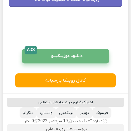
ADS
دانلــود موزیــکیـــو
کانال روبیکا پارسیانه
اشتراک گذاری در شبکه های اجتماعی
فیسوک
تویتر
لینکدین
واتساپ
تلگرام
دانلود آهنگ جدید
19 سپتامبر 2022
0 نظر
برچسب ها :
روزبه بمانی