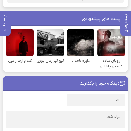
پست بعدی
پست قبلی
پست های پیشنهادی
رویای ساده
دایره بامداد
تیغ تیز زمان پوری
کندم ازت رامین
مرتضی پاشایی
دیدگاه خود را بگذارید