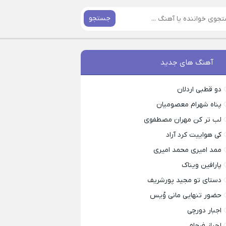
جستجو
آهنگ های جدید
دو قطبی اردلان
پناه شهرام معصومیان
لب تر کن مهران مصطفوی
کی هواییت کرد آراد
ممد امیری محمد امیری
پارافین ویناک
دستای تو مجید پورشریف
حضور تنهایی مانی وُیس
اجبار دورچی
لجباز فرجام