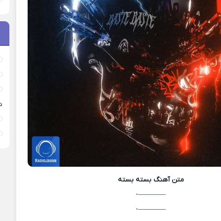
د
متن آهنگ
بسته بسته
————-
————-