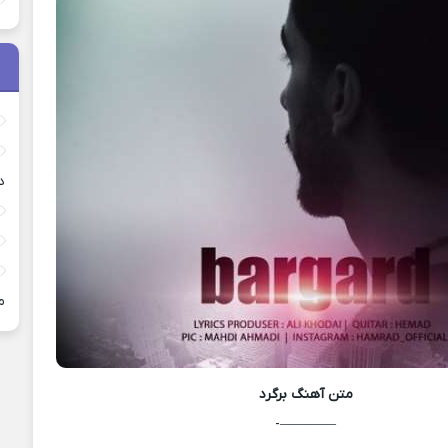
د
م
متن آهنگ
برگرد
————-