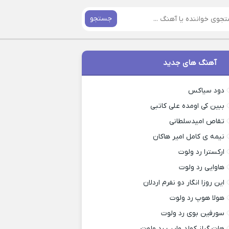
جستجو
آهنگ های جدید
دود سیاکس
ببین کی اومده علی کاتبی
تقاص امیدسلطانی
نیمه ی کامل امیر هاکان
ارکسترا رد ولوت
هاوایی رد ولوت
این روزا انگار دو نفرم اردلان
هولا هوپ رد ولوت
سورفین بوی رد ولوت
هات گرلز کولد وایب رد ولوت