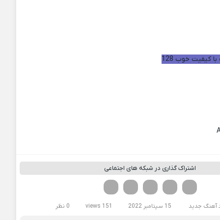
با کیفیت خوب 128
اشتراک گذاری در شبکه های اجتماعی
فیسوک
تویتر
لینکدین
واتساپ
تلگرام
د آهنگ جدید
15 سپتامبر 2022
151 views
0 نظر