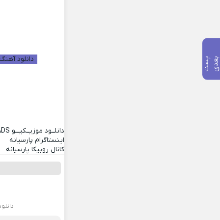
دانلود آهنگ 
پ
س
ت
ب
ع
د
دانلــود موزیــکیـــو
ADS
اینستاگرام پارسیانه
کانال روبیکا پارسیانه
دانلو