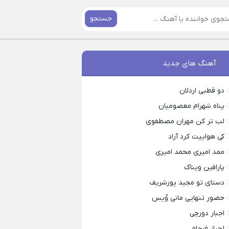
جستجو
آهنگ های جدید
دو قطبی اردلان
پناه شهرام معصومیان
لب تر کن مهران مصطفوی
کی هواییت کرد آراد
ممد امیری محمد امیری
پارافین ویناک
دستای تو مجید پورشریف
حضور تنهایی مانی وُیس
اجبار دورچی
لجباز فرجام