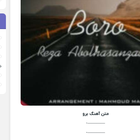
د
متن آهنگ
برو
————-
————-