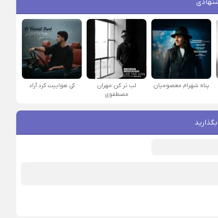
نهادی
پناه شهرام معصومیان
لب تر کن مهران
کی هواییت کرد آراد
مصطفوی
بگذارید