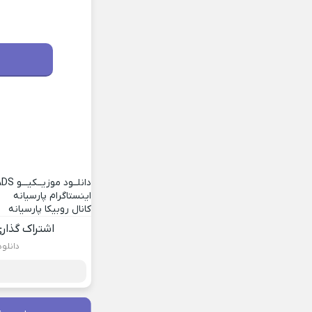
دانلــود موزیــکیـــو
ADS
اینستاگرام پارسیانه
کانال روبیکا پارسیانه
اشتراک گذار
دانلو