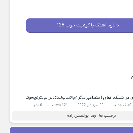
دانلود آهنگ با کیفیت خوب 128
ی در شبکه های اجتماعی
تلگرام
واتساپ
لینکدین
تویتر
فیسوک
د آهنگ جدید
20 سپتامبر 2022
121 views
0 نظر
برچسب ها :
رضا ابوالحسن زاده