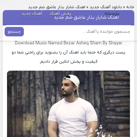
خانه
»
دانلود آهنگ جدید
»
اهنگ شایار بذار عاشق شم جدید
پارسیانه
پخش آهنگ
آهنگ جدید
اهنگ شایار بذار عاشق شم جدید
جستجو
دانلود آهنگ جدید بذار عاشق شم شایار
Download Music Named Bezar Asheq Sham By Shayar
پست دیگری که حتما باید اهنگ آن را بشنوید برای راحتی شما دو
کیفیت و پخش انلاین قرار دادیم.