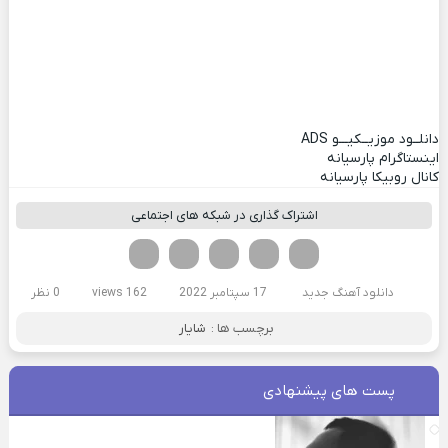
دانلــود موزیــکیـــو
ADS
اینستاگرام پارسیانه
کانال روبیکا پارسیانه
اشتراک گذاری در شبکه های اجتماعی
فیسوک
تویتر
لینکدین
واتساپ
تلگرام
دانلود آهنگ جدید
17 سپتامبر 2022
162 views
0 نظر
برچسب ها :
شایار
پست های پیشنهادی