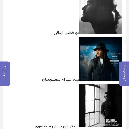
دو قطبی اردلان
پست بعدی
پست قبلی
پناه شهرام معصومیان
لب تر کن مهران مصطفوی