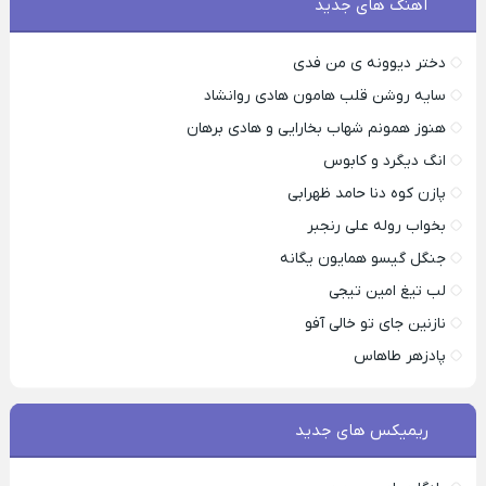
آهنگ های جدید
دختر دیوونه ی من فدی
سایه روشن قلب هامون هادی روانشاد
هنوز همونم شهاب بخارایی و هادی برهان
انگ دیگرد و کابوس
پازن کوه دنا حامد ظهرابی
بخواب روله علی رنجبر
جنگل گیسو همایون یگانه
لب تیغ امین تیجی
نازنین جای تو خالی آفو
پادزهر طاهاس
ریمیکس های جدید