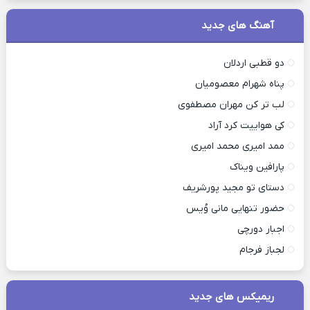
آهنگ های جدید
دو قطبی اردلان
پناه شهرام معصومیان
لب تر کن مهران مصطفوی
کی هواییت کرد آراد
ممد امیری محمد امیری
پارافین ویناک
دستای تو مجید پورشریف
حضور تنهایی مانی وُیس
اجبار دورچی
لجباز فرجام
ریمیکس های جدید