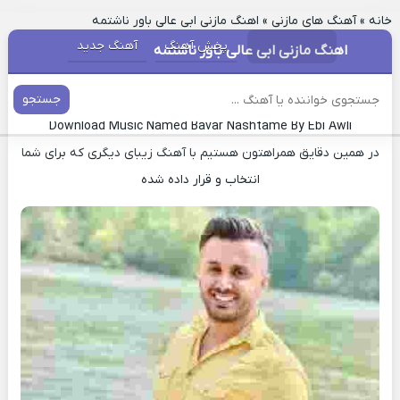
خانه
»
آهنگ های مازنی
»
اهنگ مازنی ابی عالی باور ناشتمه
پخش آهنگ
آهنگ جدید
اهنگ مازنی ابی عالی باور ناشتمه
دانلود آهنگ مازندرانی باور ناشتمه ابی عالی
جستجو
Download Music Named Bavar Nashtame By Ebi Awli
در همین دقایق همراهتون هستیم با آهنگ زیبای دیگری که برای شما
انتخاب و قرار داده شده