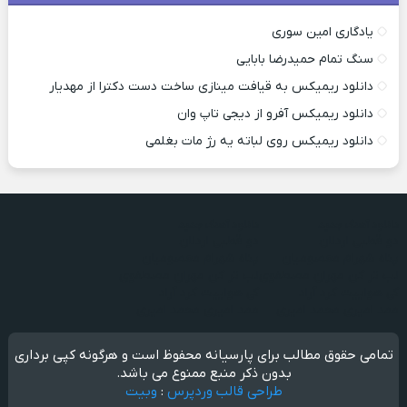
یادگاری امین سوری
سنگ تمام حمیدرضا بابایی
دانلود ریمیکس به قیافت مینازی ساخت دست دکترا از مهدیار
دانلود ریمیکس آفرو از ديجی تاپ وان
دانلود ریمیکس روی لباته یه رژ مات بغلمی
دانلود آهنگ جدید
دانلود آهنگ جدید
دو قطبی اردلان
دو قطبی اردلان
پناه شهرام معصومیان
پناه شهرام معصومیان
لب تر کن مهران مصطفوی
لب تر کن مهران مصطفوی
کی هواییت کرد آراد
کی هواییت کرد آراد
ممد امیری محمد امیری
ممد امیری محمد امیری
تمامی حقوق مطالب برای پارسیانه محفوظ است و هرگونه کپی برداری
بدون ذکر منبع ممنوع می باشد.
طراحی قالب وردپرس
:
وبیت