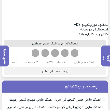
دانلــود موزیــکیـــو
ADS
اینستاگرام پارسیانه
کانال روبیکا پارسیانه
اشتراک گذاری در شبکه های اجتماعی
پست قبلی
فیسوک
تویتر
لینکدین
واتساپ
تلگرام
پ
س
ت
ب
ع
د
آهنگ های مازنی
2 دسامبر 2022
771 views
0 نظر
برچسب ها :
ابی عالی
پست های پیشنهادی
اهنگ مازنی حسن گنجی گل من
اهنگ مازنی مهدی گنجی رعیت
اهنگ مازنی مهدی قربانی گیسو کمند
اهنگ مازنی بریمان بند برار