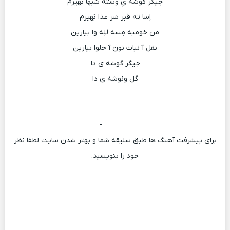
جیگر گوشه یِ وسته شبها بهیرم
اِسا ته قبر سَر عذا بَهیرم
من خومبه مِسه لَلِه وا بیارین
نقل آ نبات نون آ حلوا بیارین
جیگر گوشه ی دا
گل ونوشه ی دا
————-
برای پیشرفت آهنگ ها طبق سلیقه شما و بهتر شدن سایت لطفا نظر
خود را بنویسید.