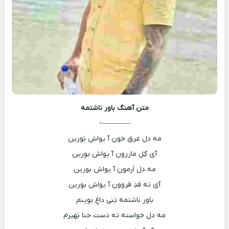
متن آهنگ
باور ناشتمه
————-
مه دل غرق خون آ یواش بَورین
آی گِل مازرون آ یواش بورین
مه دل اَرمون آ یواش بورین
آی ته قدِ قروون آ یواش بورین
باور ناشتمه تِنی داغِ بوینم
مه دل خواسته ته دست حنا بَهیرم