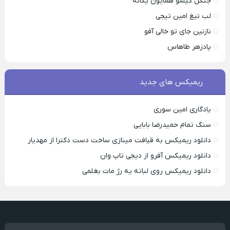
جنگل گیسو همایون یگانه
لب تیغ امین تیجی
نازنین جای تو خالی آفو
پادزهر طاهاس
ریمیکس های جدید
یادگاری امین سوری
سنگ تمام حمیدرضا بابایی
دانلود ریمیکس به قیافت مینازی ساخت دست دکترا از مهدیار
دانلود ریمیکس آفرو از ديجی تاپ وان
دانلود ریمیکس روی لباته یه رژ مات بغلمی