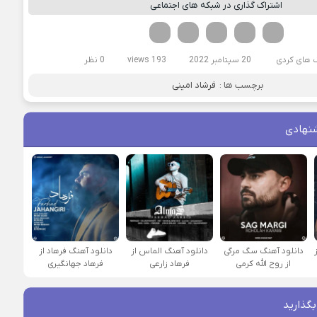
اشتراک گذاری در شبکه های اجتماعی
فیسوک
تویتر
لینکدین
واتساپ
تلگرام
 های کردی
20 سپتامبر 2022
193 views
0 نظر
برچسب ها :
فرشاد امینی
نهادی
دانلود آهنگ سگ مرگی
دانلود آهنگ الماس از
دانلود آهنگ فرهاد از
از روح الله کرمی
فرهاد زارعی
فرهاد جهانگیری
بگذارید