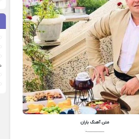
د
متن آهنگ
باران
————-