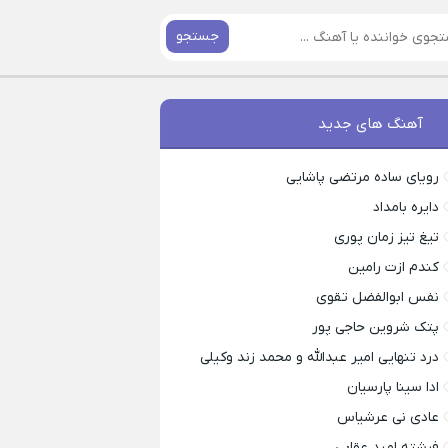
جستجو
آهنگ های جدید
رویای ساده مرتضی پاشایی
دایره بامداد
تیغ تیز زمان پوری
کندم ازت رامین
نفس ابوالفضل تقوی
پتک شروین حاجی پور
درد تنهایی امیر عبدالله و محمد زند وکیلی
ادا سینا پارسیان
عادی نی عرشیاس
فرشته امید عقابی