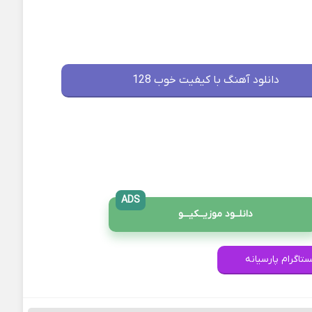
دانلود آهنگ با کیفیت خوب 128
ADS
دانلــود موزیــکیـــو
ستاگرام پارسیانه