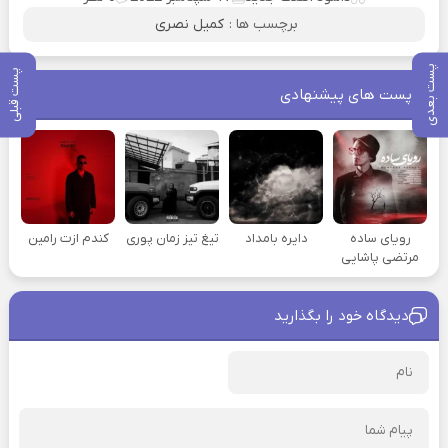
برچسب ها :
کمیل نصری
پست بعدی
پست قبلی
پست های پیشنهادی
رویای ساده
دایره بامداد
تیغ تیز زمان پوری
کندم ازت رامین
مرتضی پاشایی
دیدگاه خود را بگذارید