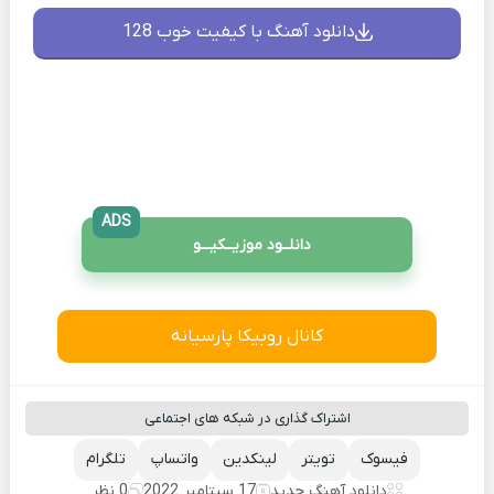
دانلود آهنگ با کیفیت خوب 128
ADS
دانلــود موزیــکیـــو
کانال روبیکا پارسیانه
اشتراک گذاری در شبکه های اجتماعی
فیسوک
تویتر
لینکدین
واتساپ
تلگرام
دانلود آهنگ جدید
17 سپتامبر 2022
0 نظر