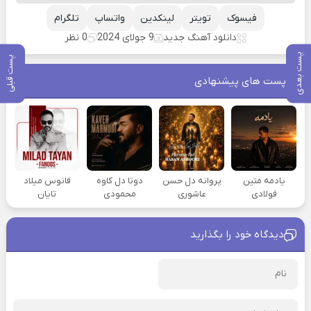
فیسوک
تویتر
لینکدین
واتساپ
تلگرام
دانلود آهنگ جدید
9 جولای 2024
0 نظر
پست بعدی
پست قبلی
پست های پیشنهادی
یادمه متین
پروانه دل حسن
دوتا دل کاوه
فانوس میلاد
فولادی
عاشوری
محمودی
تایان
دیدگاه خود را بگذارید