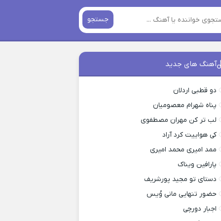
جستجو
آهنگ های جدید
دو قطبی اردلان
پناه شهرام معصومیان
لب تر کن مهران مصطفوی
کی هواییت کرد آراد
ممد امیری محمد امیری
پارافین ویناک
دستای تو مجید پورشریف
حضور تنهایی مانی وُیس
اجبار دورچی