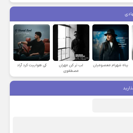
ادی
پناه شهرام معصومیان
لب تر کن مهران
کی هواییت کرد آراد
مصطفوی
ذارید