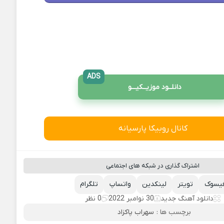
ADS
دانلــود موزیــکیـــو
کانال روبیکا پارسیانه
اشتراک گذاری در شبکه های اجتماعی
یسوک
تویتر
لینکدین
واتساپ
تلگرام
دانلود آهنگ جدید
30 نوامبر 2022
0 نظر
برچسب ها :
سهراب پاکزاد