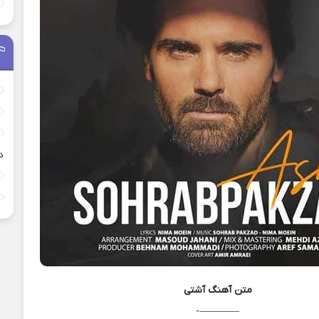
د
متن آهنگ
آشتی
————-