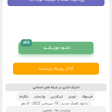
ADS
دانلــود موزیــکیـــو
کانال روبیکا پارسیانه
اشتراک گذاری در شبکه های اجتماعی
فیسوک
تویتر
لینکدین
واتساپ
تلگرام
دانلود آهنگ جدید
19 سپتامبر 2022
0 نظر
برچسب ها :
یاسین