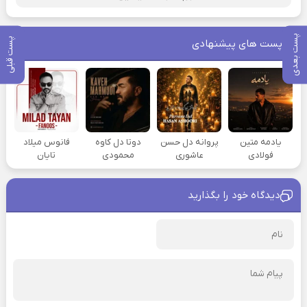
پست بعدی
پست قبلی
پست های پیشنهادی
یادمه متین
پروانه دل حسن
دوتا دل کاوه
فانوس میلاد
فولادی
عاشوری
محمودی
تایان
دیدگاه خود را بگذارید