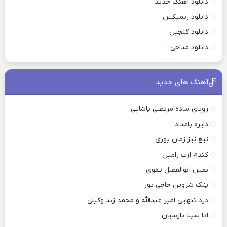
دانلود آهنگ جدید
دانلود ریمیکس
دانلود گلچین
دانلود مداحی
آهنگ های جدید
رویای ساده مرتضی پاشایی
دایره بامداد
تیغ تیز زمان پوری
کندم ازت رامین
نفس ابوالفضل تقوی
پتک شروین حاجی پور
درد تنهایی امیر عبدالله و محمد زند وکیلی
ادا سینا پارسیان