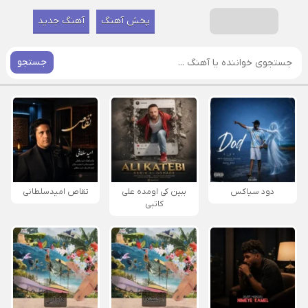
پخش آهنگ
آهنگ جدید
جستجو
دود سیاکس
ببین کی اومده علی
تقاص امیدسلطانی
کاتبی