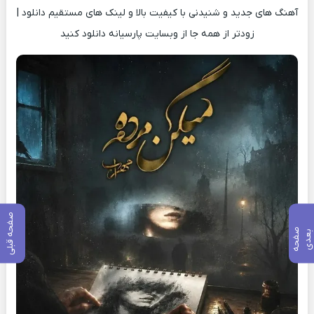
آهنگ های جدید و شنیدنی با کیفیت بالا و لینک های مستقیم دانلود |
زودتر از همه جا از وبسایت پارسیانه دانلود کنید
صفحه قبلی
ص
ف
ح
ه
ع
د
ب
ی