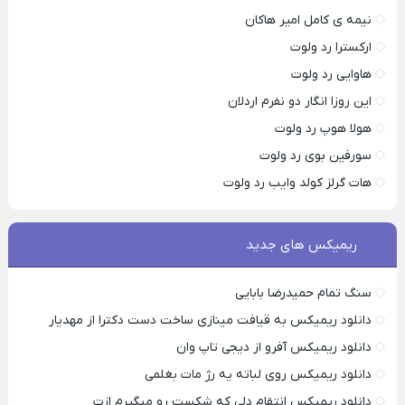
نیمه ی کامل امیر هاکان
ارکسترا رد ولوت
هاوایی رد ولوت
این روزا انگار دو نفرم اردلان
هولا هوپ رد ولوت
سورفین بوی رد ولوت
هات گرلز کولد وایب رد ولوت
ریمیکس های جدید
سنگ تمام حمیدرضا بابایی
دانلود ریمیکس به قیافت مینازی ساخت دست دکترا از مهدیار
دانلود ریمیکس آفرو از ديجی تاپ وان
دانلود ریمیکس روی لباته یه رژ مات بغلمی
دانلود ریمیکس انتقام دلی که شکست رو میگیرم ازت