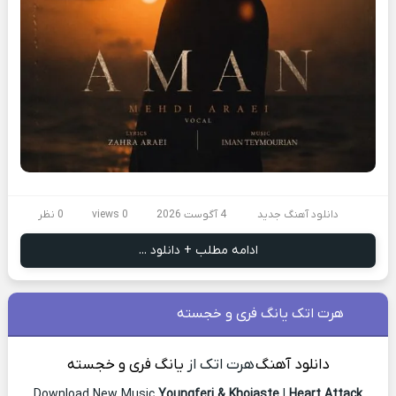
دانلود آهنگ جدید
4 آگوست 2026
0 views
0 نظر
ادامه مطلب + دانلود ...
هرت اتک یانگ فری و خجسته
دانلود آهنگ
هرت اتک از
یانگ فری و خجسته
Download New Music
Youngferi & Khojaste
|
Heart Attack