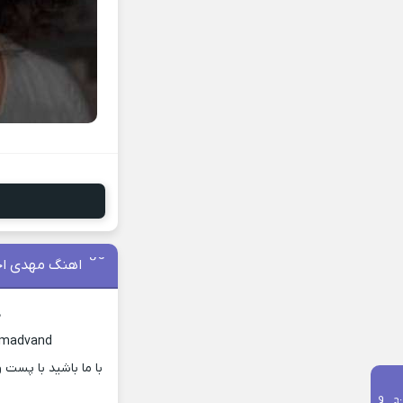
اهنگ مهدی اح
د
hmadvand