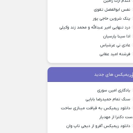
کندم ازت رامین
نفس ابوالفضل تقوی
پتک شروین حاجی پور
درد تنهایی امیر عبدالله و محمد زند وکیلی
ادا سینا پارسیان
عادی نی عرشیاس
فرشته امید عقابی
ریمیکس های جدید
یادگاری امین سوری
سنگ تمام حمیدرضا بابایی
دانلود ریمیکس به قیافت مینازی ساخت
ست دکترا از مهدیار
دانلود ریمیکس آفرو از ديجی تاپ وان