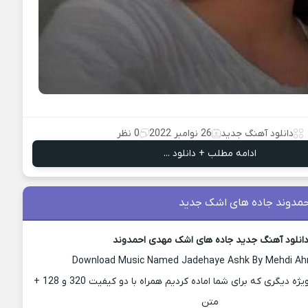
دانلود آهنگ جدید
26 نوامبر 2022
0 نظر
ادامه مطلب + دانلود ...
مدوند جاده های اشک جدید
انلود آهنگ جدید جاده های اشک مهدی احمدوند
Download Music Named Jadehaye Ashk By Mehdi A
با ما باشید با پست ویژه دیگری که برای شما اماده کردیم همراه با دو کیفیت 320 و 128 +
متن