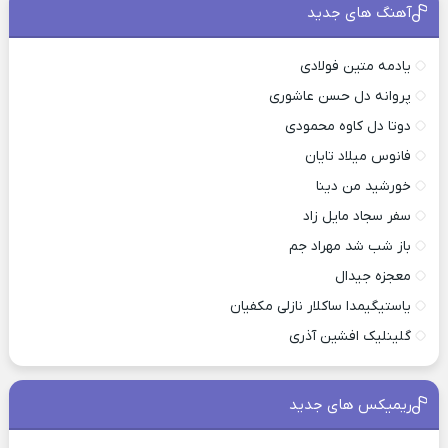
آهنگ های جدید
یادمه متین فولادی
پروانه دل حسن عاشوری
دوتا دل کاوه محمودی
فانوس میلاد تایان
خورشید من دینا
سفر سجاد مایل زاد
باز شب شد مهراد جم
معجزه جیدال
یاستیگیمدا ساکلار نازلی مکفیان
گلینلیک افشین آذری
ریمیکس های جدید