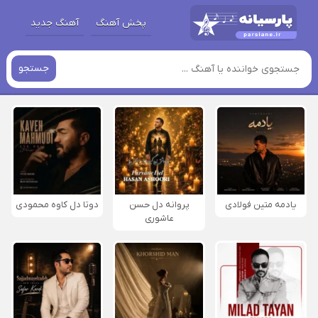
پخش آهنگ
آهنگ جدید
جستجو
یادمه متین فولادی
پروانه دل حسن
دوتا دل کاوه محمودی
عاشوری