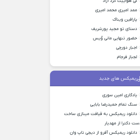
کی هواییت کرد آراد
ممد امیری محمد امیری
پارافین ویناک
دستای تو مجید پورشریف
حضور تنهایی مانی وُیس
اجبار دورچی
لجباز فرجام
ریمیکس های جدید
یادگاری امین سوری
سنگ تمام حمیدرضا بابایی
دانلود ریمیکس به قیافت مینازی ساخت
ست دکترا از مهدیار
دانلود ریمیکس آفرو از ديجی تاپ وان