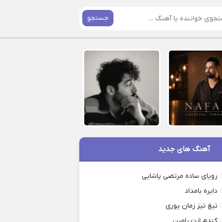
جستجو
آهنگ های جدید
رویای ساده مرتضی پاشایی
دایره بامداد
تیغ تیز زمان پوری
کندم ازت رامین