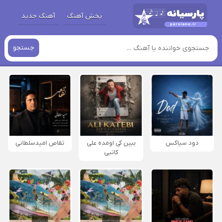
پخش آهنگ
آهنگ جدید
جستجو
دود سیاکس
ببین کی اومده علی
تقاص امیدسلطانی
کاتبی