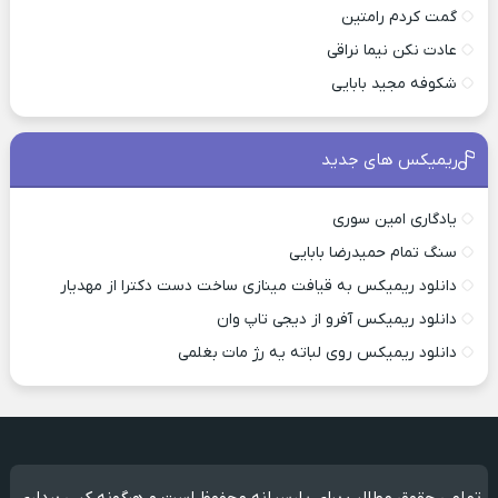
گمت کردم رامتین
عادت نکن نیما نراقی
شکوفه مجید بابایی
ریمیکس های جدید
یادگاری امین سوری
سنگ تمام حمیدرضا بابایی
دانلود ریمیکس به قیافت مینازی ساخت دست دکترا از مهدیار
دانلود ریمیکس آفرو از ديجی تاپ وان
دانلود ریمیکس روی لباته یه رژ مات بغلمی
تمامی حقوق مطالب برای پارسیانه محفوظ است و هرگونه کپی برداری