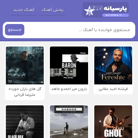
پخش آهنگ
آهنگ جدید
جستجو
فرشته امید عقابی
بارون میر احمدو ماهد
گل های باران خورده
علیرضا قربانی