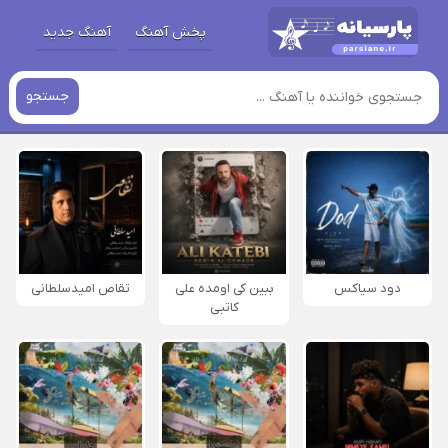
پخش آهنگ
آهنگ جدید
جستجو
دود سیاکس
ببین کی اومده علی
تقاص امیدسلطانی
کاتبی