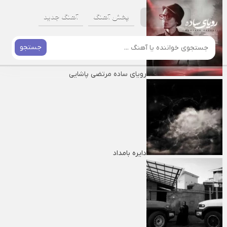
پخش آهنگ
آهنگ جدید
جستجو
رویای ساده مرتضی پاشایی
دایره بامداد