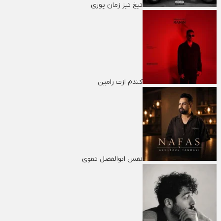
تیغ تیز زمان پوری
کندم ازت رامین
نفس ابوالفضل تقوی