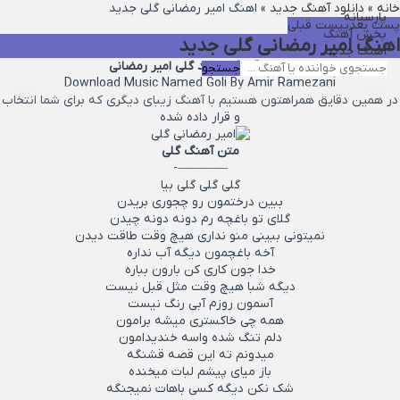
خانه
»
دانلود آهنگ جدید
»
اهنگ امیر رمضانی گلی جدید
پارسیانه
پست بعدی
پست قبلی
پخش آهنگ
اهنگ امیر رمضانی گلی جدید
آهنگ جدید
دانلود آهنگ جدید گلی امیر رمضانی
جستجو
Download Music Named Goli By Amir Ramezani
در همین دقایق همراهتون هستیم با آهنگ زیبای دیگری که برای شما انتخاب
و قرار داده شده
متن آهنگ
گلی
————-
گلی گلی گلی بیا
ببین درختمون رو چجوری بریدن
گلای تو باغچه رم دونه دونه چیدن
نمیتونی ببینی منو نداری هیچ وقت طاقت دیدن
آخه باغچمون دیگه آب نداره
خدا جون کاری کن بارون بباره
دیگه شبا هیچ وقت مثل قبل نیست
آسمون روزم آبی رنگ نیست
همه چی خاکستری میشه برامون
دلم تنگ شده واسه خندیدامون
میدونم ته این قصه قشنگه
باز میای پیشم لبات میخنده
شک نکن دیگه کسی باهات نمیجنگه