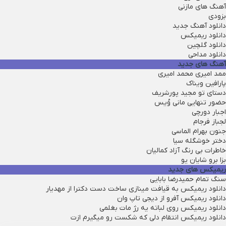
آهنگ های مازنی
بزودی
دانلود آهنگ جدید
دانلود ریمیکس
دانلود گلچین
دانلود مداحی
آهنگ های جدید
ممد امیری محمد امیری
پارافین ویناک
دستای تو مجید پورشریف
حضور تنهایی مانی وُیس
اجبار دورچی
لجباز فرجام
جنون بهرام الماسی
دختر خوشگله سیا
خاطرات بی رنگ آزاد کمالیان
بزا برو شایان یو
ریمیکس های جدید
سنگ تمام حمیدرضا بابایی
دانلود ریمیکس به قیافت مینازی ساخت دست دکترا از مهدیار
دانلود ریمیکس آفرو از ديجی تاپ وان
دانلود ریمیکس روی لباته یه رژ مات بغلمی
دانلود ریمیکس انتقام دلی که شکست رو میگیرم ازت