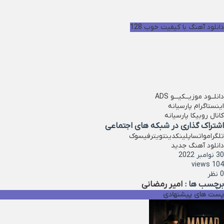
دانلود آهنگ با کیفیت خوب 128
دانلــود موزیــکیـــو
ADS
اینستاگرام پارسیانه
کانال روبیکا پارسیانه
اشتراک گذاری در شبکه های اجتماعی
تلگرام
واتساپ
لینکدین
تویتر
فیسوک
دانلود آهنگ جدید
30 نوامبر 2022
104 views
0 نظر
برچسب ها :
امیر رمضانی
پست های پیشنهادی