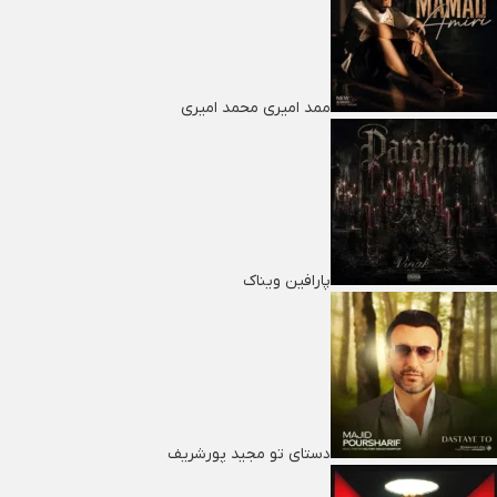
ممد امیری محمد امیری
پارافین ویناک
دستای تو مجید پورشریف