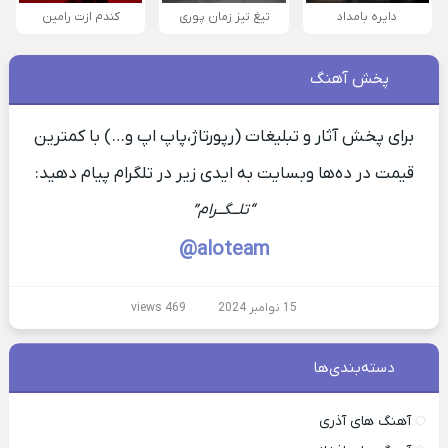
دایره بامداد
تیغ تیز زمان پوری
کندم ازت رامین
پخش آهنگ
برای پخش آثار و تبلیغات (رپورتاژ،پاپ اپ و…) با کمترین
قیمت در ده‌ها وبسایت به ایدی زیر در تلگرام پیام دهید:
“تلــگــرام”
aloteam@
15 نوامبر 2024
469 views
دسته‌بندی‌ها
آهنگ های آذری