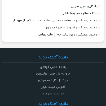
یادگاری امین سوری
سنگ تمام حمیدرضا بابایی
دانلود ریمیکس به قیافت مینازی ساخت دست دکترا از مهدیار
دانلود ریمیکس آفرو از ديجی تاپ وان
دانلود ریمیکس روی لباته یه رژ مات بغلمی
دانلود آهنگ جدید
یادمه متین فولادی
پروانه دل حسن عاشوری
دوتا دل کاوه محمودی
فانوس میلاد تایان
خورشید من دینا
دانلود آهنگ جدید