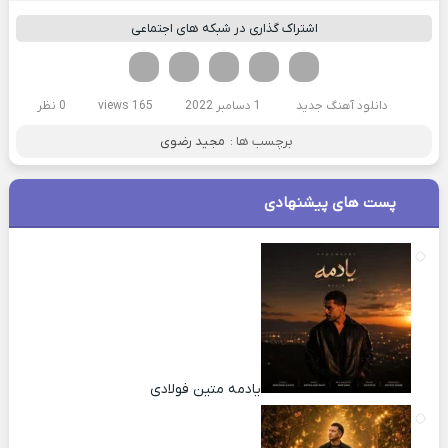
اشتراک گذاری در شبکه های اجتماعی
فیسوک
تویتر
لینکدین
واتساپ
تلگرام
دانلود آهنگ جدید
1 دسامبر 2022
165 views
0 نظر
برچسب ها :
مجید رضوی
پست های پیشنهادی
یادمه متین فولادی