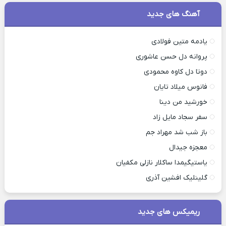
آهنگ های جدید
یادمه متین فولادی
پروانه دل حسن عاشوری
دوتا دل کاوه محمودی
فانوس میلاد تایان
خورشید من دینا
سفر سجاد مایل زاد
باز شب شد مهراد جم
معجزه جیدال
یاستیگیمدا ساکلار نازلی مکفیان
گلینلیک افشین آذری
ریمیکس های جدید