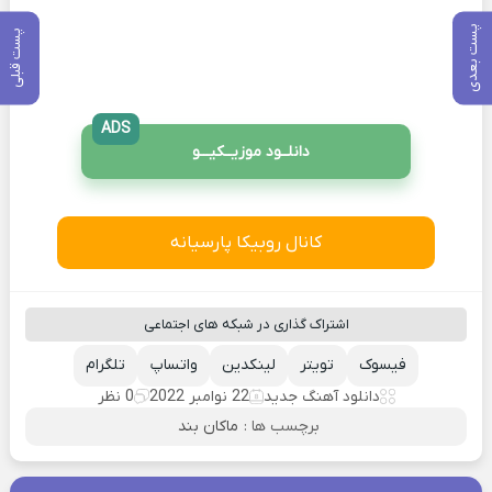
پست بعدی
پست قبلی
ADS
دانلــود موزیــکیـــو
کانال روبیکا پارسیانه
اشتراک گذاری در شبکه های اجتماعی
فیسوک
تویتر
لینکدین
واتساپ
تلگرام
دانلود آهنگ جدید
22 نوامبر 2022
0 نظر
برچسب ها :
ماکان بند