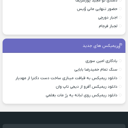
دستای تو مجید پورشریف
حضور تنهایی مانی وُیس
اجبار دورچی
لجباز فرجام
ریمیکس های جدید
یادگاری امین سوری
سنگ تمام حمیدرضا بابایی
دانلود ریمیکس به قیافت مینازی ساخت دست دکترا از مهدیار
دانلود ریمیکس آفرو از ديجی تاپ وان
دانلود ریمیکس روی لباته یه رژ مات بغلمی