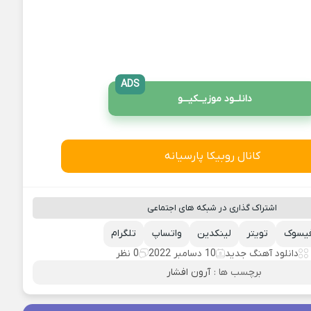
ADS
دانلــود موزیــکیـــو
کانال روبیکا پارسیانه
اشتراک گذاری در شبکه های اجتماعی
یسوک
تویتر
لینکدین
واتساپ
تلگرام
دانلود آهنگ جدید
10 دسامبر 2022
0 نظر
برچسب ها :
آرون افشار