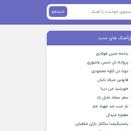
جستجو
آهنگ های جدید
یادمه متین فولادی
پروانه دل حسن عاشوری
دوتا دل کاوه محمودی
فانوس میلاد تایان
خورشید من دینا
سفر سجاد مایل زاد
باز شب شد مهراد جم
معجزه جیدال
یاستیگیمدا ساکلار نازلی مکفیان