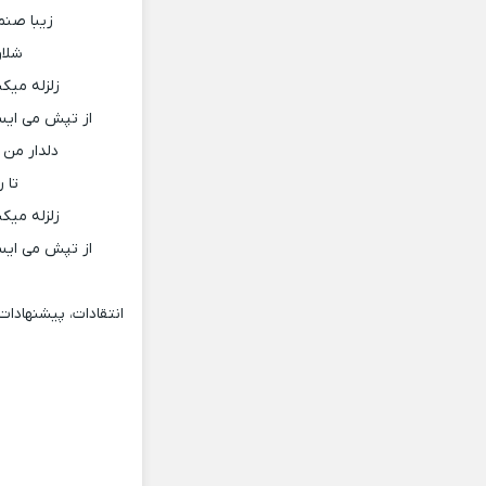
زیبا صنم
شلاق
زلزله میک
از تپش می ایس
دلدار من 
تا 
زلزله میک
از تپش می ایس
انتقادات، پیشنهادا