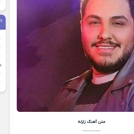
د
متن آهنگ
زلزله
————-