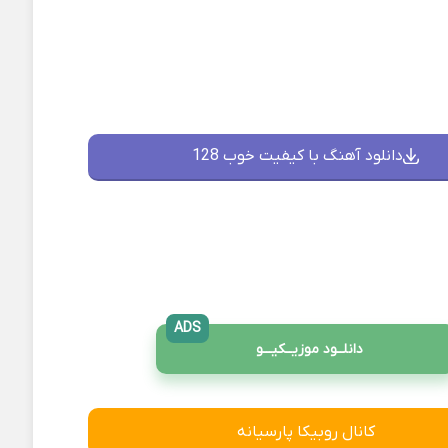
دانلود آهنگ با کیفیت خوب 128
ADS
دانلــود موزیــکیـــو
کانال روبیکا پارسیانه