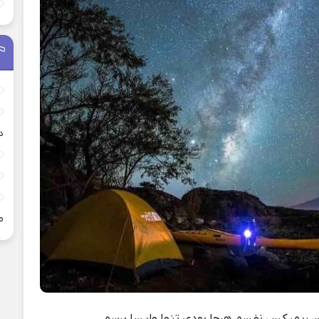
د
م
 ریمیکس نفسم هرجا بودی تنها وایسا برسم