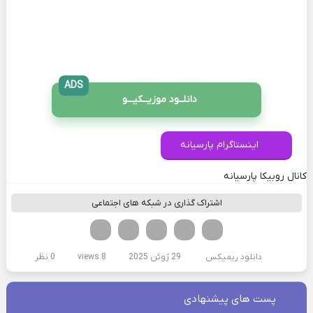
ADS
دانلــود موزیــکیـــو
اینستاگرام پارسیانه
کانال روبیکا پارسیانه
اشتراک گذاری در شبکه های اجتماعی
فیسوک
تویتر
لینکدین
واتساپ
تلگرام
دانلود ریمیکس
29 ژوئن 2025
8 views
0 نظر
پست های پیشنهادی