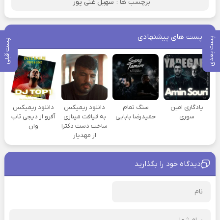
برچسب ها :
سهیل غنی پور
پست های پیشنهادی
پست بعدی
پست قبلی
یادگاری امین
سنگ تمام
دانلود ریمیکس
دانلود ریمیکس
سوری
حمیدرضا بابایی
به قیافت مینازی
آفرو از ديجی تاپ
ساخت دست دکترا
وان
از مهدیار
دیدگاه خود را بگذارید