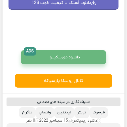
دانلود آهنگ با کیفیت خوب 128
ADS
دانلــود موزیــکیـــو
کانال روبیکا پارسیانه
اشتراک گذاری در شبکه های اجتماعی
فیسوک
تویتر
لینکدین
واتساپ
تلگرام
دانلود ریمیکس
15 سپتامبر 2022
0 نظر