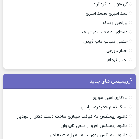
کی هواییت کرد آراد
ممد امیری محمد امیری
پارافین ویناک
دستای تو مجید پورشریف
حضور تنهایی مانی وُیس
اجبار دورچی
لجباز فرجام
ریمیکس های جدید
یادگاری امین سوری
سنگ تمام حمیدرضا بابایی
دانلود ریمیکس به قیافت مینازی ساخت دست دکترا از مهدیار
دانلود ریمیکس آفرو از ديجی تاپ وان
دانلود ریمیکس روی لباته یه رژ مات بغلمی