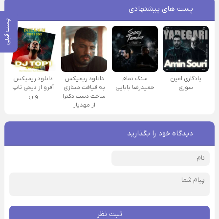
پست های پیشنهادی
پست قبلی
یادگاری امین
سنگ تمام
دانلود ریمیکس
دانلود ریمیکس
سوری
حمیدرضا بابایی
به قیافت مینازی
آفرو از ديجی تاپ
ساخت دست دکترا
وان
از مهدیار
دیدگاه خود را بگذارید
ثبت نظر