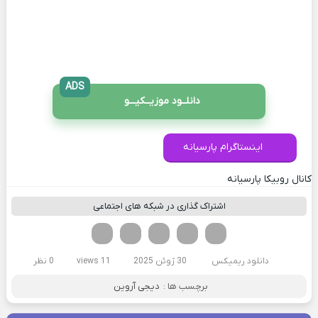
ADS
دانلــود موزیــکیـــو
اینستاگرام پارسیانه
کانال روبیکا پارسیانه
اشتراک گذاری در شبکه های اجتماعی
فیسوک
تویتر
لینکدین
واتساپ
تلگرام
دانلود ریمیکس
30 ژوئن 2025
11 views
0 نظر
برچسب ها :
دیجی آروین