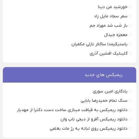
خورشید من دینا
سفر سجاد مایل زاد
باز شب شد مهراد جم
معجزه جیدال
یاستیگیمدا ساکلار نازلی مکفیان
گلینلیک افشین آذری
ریمیکس های جدید
یادگاری امین سوری
سنگ تمام حمیدرضا بابایی
دانلود ریمیکس به قیافت مینازی ساخت دست دکترا از مهدیار
دانلود ریمیکس آفرو از ديجی تاپ وان
دانلود ریمیکس روی لباته یه رژ مات بغلمی