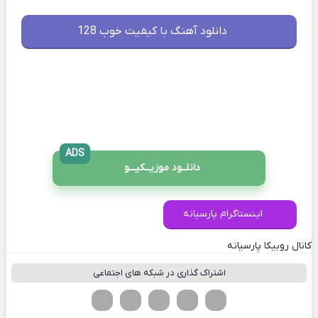
دانلود آهنگ با کیفیت خوب 128
ADS
دانلــود موزیــکیـــو
اینستاگرام پارسیانه
کانال روبیکا پارسیانه
اشتراک گذاری در شبکه های اجتماعی
فیسوک
تویتر
لینکدین
واتساپ
تلگرام