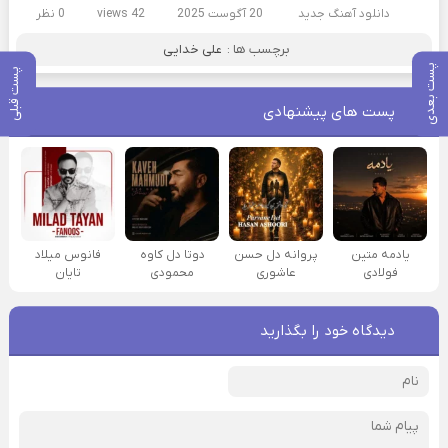
دانلود آهنگ جدید
20 آگوست 2025
42 views
0 نظر
برچسب ها :
علی خدایی
پست بعدی
پست قبلی
پست های پیشنهادی
یادمه متین
پروانه دل حسن
دوتا دل کاوه
فانوس میلاد
فولادی
عاشوری
محمودی
تایان
دیدگاه خود را بگذارید