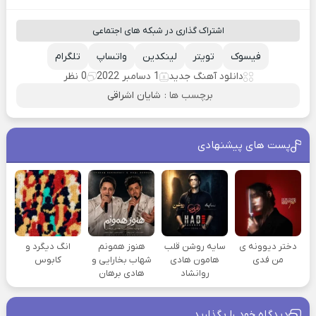
اشتراک گذاری در شبکه های اجتماعی
فیسوک
تویتر
لینکدین
واتساپ
تلگرام
دانلود آهنگ جدید
1 دسامبر 2022
0 نظر
برچسب ها :
شایان اشراقی
پست های پیشنهادی
دختر دیوونه ی
سایه روشن قلب
هنوز همونم
انگ دیگرد و
من فدی
هامون هادی
شهاب بخارایی و
کابوس
روانشاد
هادی برهان
دیدگاه خود را بگذارید