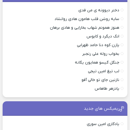
دختر دیوونه ی من فدی
سایه روشن قلب هامون هادی روانشاد
هنوز همونم شهاب بخارایی و هادی برهان
انگ دیگرد و کابوس
پازن کوه دنا حامد ظهرابی
بخواب روله علی رنجبر
جنگل گیسو همایون یگانه
لب تیغ امین تیجی
نازنین جای تو خالی آفو
پادزهر طاهاس
ریمیکس های جدید
یادگاری امین سوری