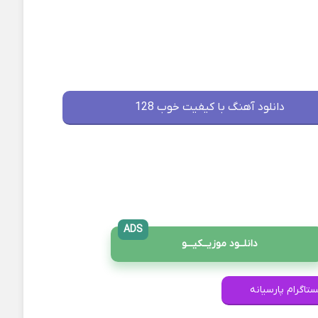
دانلود آهنگ با کیفیت خوب 128
ADS
دانلــود موزیــکیـــو
ستاگرام پارسیانه