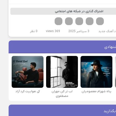
اشتراک گذاری در شبکه های اجتماعی
فیسوک
تویتر
لینکدین
واتساپ
تلگرام
د آهنگ جدید
3 سپتامبر 2025
369 views
0 نظر
نهادی
پناه شهرام معصومیان
لب تر کن مهران
کی هواییت کرد آراد
مصطفوی
بگذارید