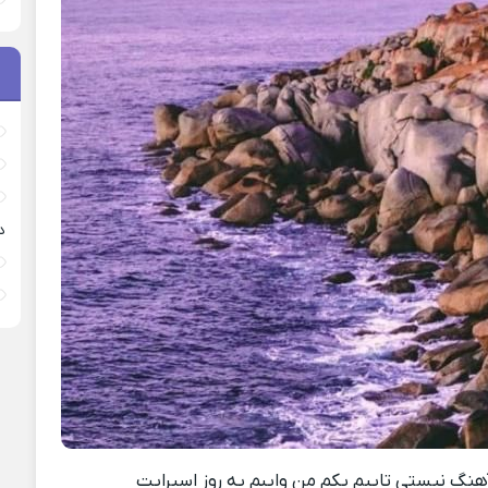
د
نگ نیستی تایپم یکم من وایبم یه روز اسپرایت