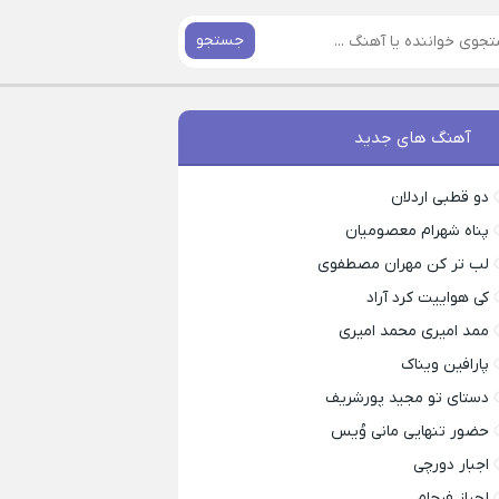
جستجو
آهنگ های جدید
دو قطبی اردلان
پناه شهرام معصومیان
لب تر کن مهران مصطفوی
کی هواییت کرد آراد
ممد امیری محمد امیری
پارافین ویناک
دستای تو مجید پورشریف
حضور تنهایی مانی وُیس
اجبار دورچی
لجباز فرجام