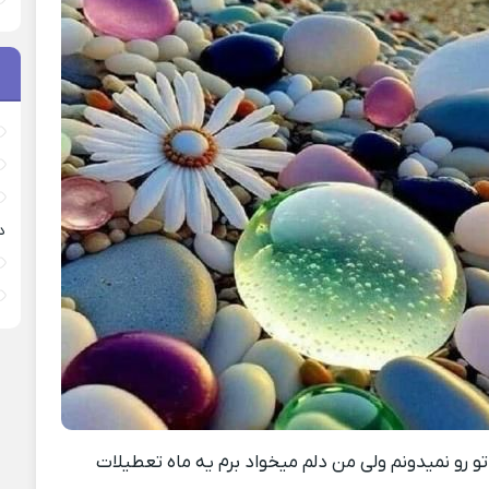
د
 رو‌ نمیدونم ولی من دلم میخواد برم یه ماه تعطیلات