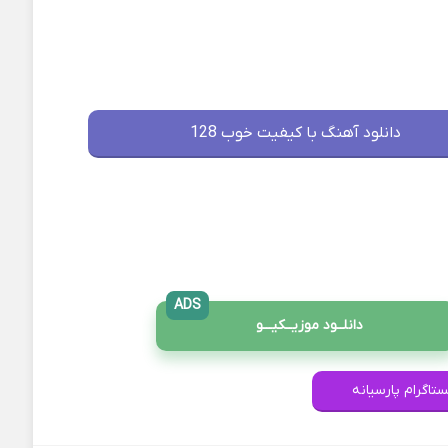
دانلود آهنگ با کیفیت خوب 128
ADS
دانلــود موزیــکیـــو
ستاگرام پارسیانه