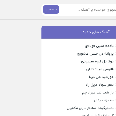
جستجو
آهنگ های جدید
یادمه متین فولادی
پروانه دل حسن عاشوری
دوتا دل کاوه محمودی
فانوس میلاد تایان
خورشید من دینا
سفر سجاد مایل زاد
باز شب شد مهراد جم
معجزه جیدال
یاستیگیمدا ساکلار نازلی مکفیان
گلینلیک افشین آذری